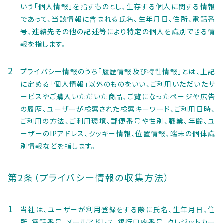
～
いう「個人情報」を指すものとし、生存する個人に関する情報
であって、当該情報に含まれる氏名、生年月日、住所、電話番
号、連絡先その他の記述等により特定の個人を識別できる情
その他
報を指します。
在庫あり
セール
プライバシー情報のうち「履歴情報及び特性情報」とは、上記
並び順
に定める「個人情報」以外のものをいい、ご利用いただいたサ
ービスやご購入いただいた商品、ご覧になったページや広告
の履歴、ユーザーが検索された検索キーワード、ご利用日時、
ご利用の方法、ご利用環境、郵便番号や性別、職業、年齢、ユ
ーザーのIPアドレス、クッキー情報、位置情報、端末の個体識
別情報などを指します。
第2条（プライバシー情報の収集方法）
当社は、ユーザーが利用登録をする際に氏名、生年月日、住
所、電話番号、メールアドレス、銀行口座番号、クレジットカー