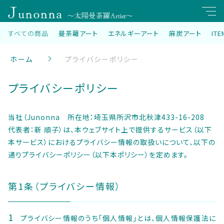
すべての商品
曼荼羅アート
エネルギーアート
麻炭アート
ITE
キーワード検索
ホーム
プライバシーポリシー
すべて
プライバシーポリシー
こだわり検索
曼荼羅アート
親カテゴリ
当社（Junonna 所在地：埼玉県所沢市北秋津433-16-208
エネルギーアート
代表者：新 順子）は、本ウェブサイト上で提供するサービス（以下
本サービス）におけるプライバシー情報の取扱いについて、以下の
麻炭アート
通りプライバシーポリシー（以下本ポリシー）を定めます。
子カテゴリ
ITEMs
第1条（プライバシー情報）
価格帯
プライバシー情報のうち「個人情報」とは、個人情報保護法に